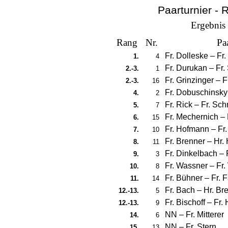
Paarturnier -
Ergebnis
Rang
Nr.
Pa
Fr. Dolleske
–
Fr.
1.
4
Fr. Durukan
–
Fr.
2.-3.
1
Fr. Grinzinger
–
F
2.-3.
16
Fr. Dobuschinsky
4.
2
Fr. Rick
–
Fr. Sch
5.
7
Fr. Mechernich
–
6.
15
Fr. Hofmann
–
Fr
7.
10
Fr. Brenner
–
Hr.
8.
11
Fr. Dinkelbach
–
9.
3
Fr. Wassner
–
Fr.
10.
8
Fr. Bühner
–
Fr. 
11.
14
Fr. Bach
–
Hr. Br
12.-13.
5
Fr. Bischoff
–
Fr.
12.-13.
9
NN
–
Fr. Mitterer
14.
6
NN
–
Fr. Stern
15.
13