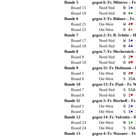
Runde 5
gegen 6:
Fr. Mitterer
–
Fr
Board 15
Nord-Süd
N 3
♠
Board 16
Nord-Süd
W 4
♣
X
Runde 6
gegen 3:
Fr. Bühner
–
Fr.
Board 21
Ost-West
W 4
♥
Board 22
Ost-West
O 4
♦
Runde 7
gegen 2:
Fr. B. Schütz
–
H
Board 17
Nord-Süd
W 3
♠
Board 18
Nord-Süd
N 4
♠
Runde 8
gegen 7:
Fr. Mechernich
Board 9
Nord-Süd
O 2
♥
Board 10
Nord-Süd
O 4
♥
Runde 9
gegen 11:
Fr. Hofmann
–
Board 5
Ost-West
N 4
♥
Board 6
Ost-West
S 3
SA
Runde 10
gegen 13:
Fr. Paul
–
Fr. 
Board 7
Nord-Süd
S 5
SA
Board 8
Nord-Süd
O 1
♥
Runde 11
gegen 5:
Fr. Bischoff
–
Fr
Board 1
Ost-West
O 2
♠
Board 2
Ost-West
S 3
♠
X
Runde 12
gegen 14:
Fr. Valentin
–
H
Board 23
Ost-West
N 1
♣
X
Board 24
Ost-West
S 3
SA
Runde 13
gegen 4:
Fr. Wassner
–
Fr