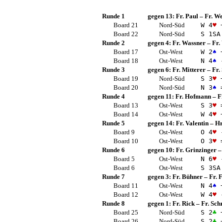
Runde 1
gegen 13:
Fr. Paul
–
Fr. W
Board 21
Nord-Süd
W 4
♥
Board 22
Nord-Süd
S 1
SA
Runde 2
gegen 4:
Fr. Wassner
–
Fr.
Board 17
Ost-West
W 2
♠
Board 18
Ost-West
N 4
♠
Runde 3
gegen 6:
Fr. Mitterer
–
Fr.
Board 19
Nord-Süd
S 3
♥
Board 20
Nord-Süd
N 3
♠
Runde 4
gegen 11:
Fr. Hofmann
–
F
Board 13
Ost-West
S 3
♥
Board 14
Ost-West
W 4
♥
Runde 5
gegen 14:
Fr. Valentin
–
Hr
Board 9
Ost-West
O 4
♥
Board 10
Ost-West
O 3
♥
Runde 6
gegen 10:
Fr. Grinzinger
Board 5
Ost-West
N 6
♥
Board 6
Ost-West
S 3
SA
Runde 7
gegen 3:
Fr. Bühner
–
Fr. 
Board 11
Ost-West
N 4
♠
Board 12
Ost-West
W 4
♥
Runde 8
gegen 1:
Fr. Rick
–
Fr. Sch
Board 25
Nord-Süd
S 2
♣
Board 26
Nord-Süd
S 2
♣