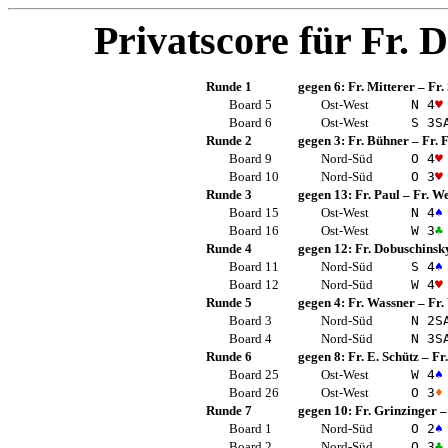
Privatscore für
Fr. 
Runde 1
gegen 6:
Fr. Mitterer
–
Fr.
Board 5
Ost-West
N 4
♥
Board 6
Ost-West
S 3
S
Runde 2
gegen 3:
Fr. Bühner
–
Fr. 
Board 9
Nord-Süd
O 4
♥
Board 10
Nord-Süd
O 3
♥
Runde 3
gegen 13:
Fr. Paul
–
Fr. W
Board 15
Ost-West
N 4
♠
Board 16
Ost-West
W 3
♣
Runde 4
gegen 12:
Fr. Dobuschinsk
Board 11
Nord-Süd
S 4
♠
Board 12
Nord-Süd
W 4
♥
Runde 5
gegen 4:
Fr. Wassner
–
Fr.
Board 3
Nord-Süd
N 2
S
Board 4
Nord-Süd
N 3
S
Runde 6
gegen 8:
Fr. E. Schütz
–
Fr
Board 25
Ost-West
W 4
♠
Board 26
Ost-West
O 3
♦
Runde 7
gegen 10:
Fr. Grinzinger
Board 1
Nord-Süd
O 2
♠
Board 2
Nord-Süd
O 3
♣