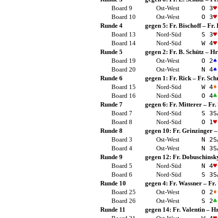
Board 9
Ost-West
O 3
♥
Board 10
Ost-West
O 3
♥
Runde 4
gegen 5:
Fr. Bischoff
–
Fr.
Board 13
Nord-Süd
S 3
♥
Board 14
Nord-Süd
W 4
♥
Runde 5
gegen 2:
Fr. B. Schütz
–
Hr
Board 19
Ost-West
O 2
♠
Board 20
Ost-West
N 4
♠
Runde 6
gegen 1:
Fr. Rick
–
Fr. Sch
Board 15
Nord-Süd
W 4
♦
Board 16
Nord-Süd
O 4
♣
Runde 7
gegen 6:
Fr. Mitterer
–
Fr.
Board 7
Nord-Süd
S 3
S
Board 8
Nord-Süd
O 1
♥
Runde 8
gegen 10:
Fr. Grinzinger
Board 3
Ost-West
N 2
S
Board 4
Ost-West
N 3
S
Runde 9
gegen 12:
Fr. Dobuschinsk
Board 5
Nord-Süd
N 4
♥
Board 6
Nord-Süd
S 3
S
Runde 10
gegen 4:
Fr. Wassner
–
Fr.
Board 25
Ost-West
O 2
♦
Board 26
Ost-West
S 2
♣
Runde 11
gegen 14:
Fr. Valentin
–
Hr