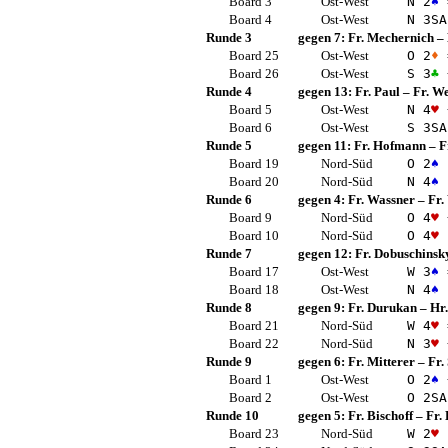
Board 3
Ost-West
N 2
♠
Board 4
Ost-West
N 3
SA
Runde 3
gegen 7:
Fr. Mechernich
–
Board 25
Ost-West
O 2
♦
Board 26
Ost-West
S 3
♣
Runde 4
gegen 13:
Fr. Paul
–
Fr. W
Board 5
Ost-West
N 4
♥
Board 6
Ost-West
S 3
SA
Runde 5
gegen 11:
Fr. Hofmann
–
F
Board 19
Nord-Süd
O 2
♠
Board 20
Nord-Süd
N 4
♠
Runde 6
gegen 4:
Fr. Wassner
–
Fr.
Board 9
Nord-Süd
O 4
♥
Board 10
Nord-Süd
O 4
♥
Runde 7
gegen 12:
Fr. Dobuschinsk
Board 17
Ost-West
W 3
♠
Board 18
Ost-West
N 4
♠
Runde 8
gegen 9:
Fr. Durukan
–
Hr
Board 21
Nord-Süd
W 4
♥
Board 22
Nord-Süd
N 3
♥
Runde 9
gegen 6:
Fr. Mitterer
–
Fr.
Board 1
Ost-West
O 2
♠
Board 2
Ost-West
O 2
SA
Runde 10
gegen 5:
Fr. Bischoff
–
Fr.
Board 23
Nord-Süd
W 2
♥