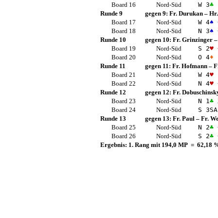
Board 16
Nord-Süd
W 3
♣
Runde 9
gegen 9:
Fr. Durukan
–
Hr
Board 17
Nord-Süd
W 4
♠
Board 18
Nord-Süd
N 3
♠
Runde 10
gegen 10:
Fr. Grinzinger
Board 19
Nord-Süd
S 2
♥
Board 20
Nord-Süd
O 4
♦
Runde 11
gegen 11:
Fr. Hofmann
–
F
Board 21
Nord-Süd
W 4
♥
Board 22
Nord-Süd
N 4
♥
Runde 12
gegen 12:
Fr. Dobuschinsk
Board 23
Nord-Süd
N 1
♣
Board 24
Nord-Süd
S 3
SA
Runde 13
gegen 13:
Fr. Paul
–
Fr. W
Board 25
Nord-Süd
N 2
♣
Board 26
Nord-Süd
S 2
♣
Ergebnis: 1. Rang mit 194,0 MP = 62,18 