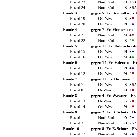
Board 23
Nord-Süd
O 1
SA
Board 24
Nord-Süd
S 3
SA
Runde 3
gegen 5:
Fr. Bischoff
–
Fr.
Board 19
Ost-West
S 3
♥
Board 20
Ost-West
N 3
♠
Runde 4
gegen 7:
Fr. Mechernich
–
Board 21
Nord-Süd
W 4
♥
Board 22
Nord-Süd
S 4
♣
Runde 5
gegen 12:
Fr. Dobuschinsk
Board 15
Ost-West
N 3
♠
Board 16
Ost-West
W 4
♣
Runde 6
gegen 14:
Fr. Valentin
–
Hr
Board 11
Ost-West
N 4
♠
Board 12
Ost-West
W 4
♥
Runde 7
gegen 11:
Fr. Hofmann
–
F
Board 7
Ost-West
S 3
SA
Board 8
Ost-West
O 1
♥
Runde 8
gegen 4:
Fr. Wassner
–
Fr.
Board 13
Ost-West
S 2
♥
Board 14
Ost-West
W 4
♥
Runde 9
gegen 2:
Fr. B. Schütz
–
Hr
Board 1
Nord-Süd
O 2
♠
Board 2
Nord-Süd
O 2
SA
Runde 10
gegen 8:
Fr. E. Schütz
–
Fr
Board 17
Nord-Süd
W 2
♠