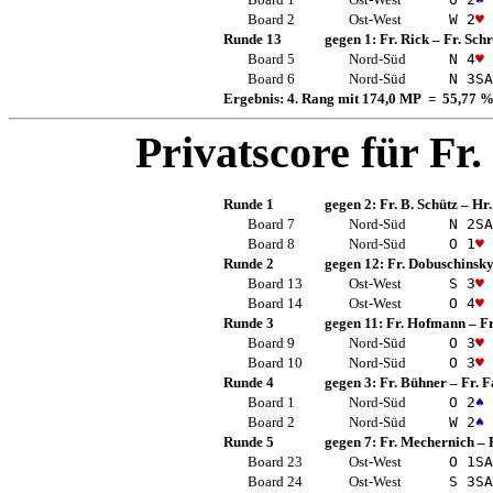
Board 2
Ost-West
W 2
♥
Runde 13
gegen 1:
Fr. Rick
–
Fr. Sch
Board 5
Nord-Süd
N 4
♥
Board 6
Nord-Süd
N 3
SA
Ergebnis: 4. Rang mit 174,0 MP = 55,77 
Privatscore für
Fr.
Runde 1
gegen 2:
Fr. B. Schütz
–
Hr.
Board 7
Nord-Süd
N 2
SA
Board 8
Nord-Süd
O 1
♥
Runde 2
gegen 12:
Fr. Dobuschinsk
Board 13
Ost-West
S 3
♥
Board 14
Ost-West
O 4
♥
Runde 3
gegen 11:
Fr. Hofmann
–
Fr
Board 9
Nord-Süd
O 3
♥
Board 10
Nord-Süd
O 3
♥
Runde 4
gegen 3:
Fr. Bühner
–
Fr. F
Board 1
Nord-Süd
O 2
♠
Board 2
Nord-Süd
W 2
♠
Runde 5
gegen 7:
Fr. Mechernich
–
Board 23
Ost-West
O 1
SA
Board 24
Ost-West
S 3
SA