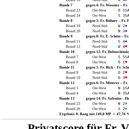
Runde 7
gegen 4:
Fr. Wassner
–
Fr.
Board 23
Ost-West
O 1
S
Board 24
Ost-West
S 3
S
Runde 8
gegen 3:
Fr. Bühner
–
Fr. 
Board 19
Nord-Süd
W 2
♠
Board 20
Nord-Süd
N 3
♠
Runde 9
gegen 8:
Fr. E. Schütz
–
Fr
Board 11
Nord-Süd
S 4
♠
Board 12
Nord-Süd
W 4
♥
Runde 10
gegen 12:
Fr. Dobuschinsk
Board 7
Ost-West
S 5
S
Board 8
Ost-West
O 1
♥
Runde 11
gegen 1:
Fr. Rick
–
Fr. Sch
Board 9
Nord-Süd
O 2
♥
Board 10
Nord-Süd
O 3
♥
Runde 12
gegen 6:
Fr. Mitterer
–
Fr.
Board 3
Ost-West
N 1
S
Board 4
Ost-West
N 3
S
Runde 13
gegen 14:
Fr. Valentin
–
Hr
Board 25
Ost-West
N 2
♣
Board 26
Ost-West
S 2
♣
Ergebnis: 8. Rang mit 149,0 MP = 47,76 
Privatscore für
Fr. V