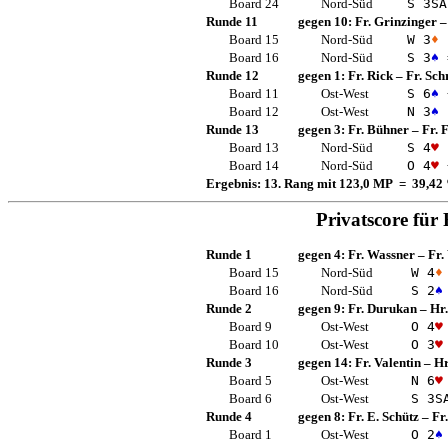
Board 24
Nord-Süd
S 3
SA
Runde 11
gegen 10:
Fr. Grinzinger
Board 15
Nord-Süd
W 3
♦
Board 16
Nord-Süd
S 3
♠
Runde 12
gegen 1:
Fr. Rick
–
Fr. Sch
Board 11
Ost-West
S 6
♠
Board 12
Ost-West
N 3
♠
Runde 13
gegen 3:
Fr. Bühner
–
Fr. 
Board 13
Nord-Süd
S 4
♥
Board 14
Nord-Süd
O 4
♥
Ergebnis: 13. Rang mit 123,0 MP = 39,42
Privatscore für
Runde 1
gegen 4:
Fr. Wassner
–
Fr.
Board 15
Nord-Süd
W 4
♦
Board 16
Nord-Süd
S 2
♠
Runde 2
gegen 9:
Fr. Durukan
–
Hr
Board 9
Ost-West
O 4
♥
Board 10
Ost-West
O 3
♥
Runde 3
gegen 14:
Fr. Valentin
–
Hr
Board 5
Ost-West
N 6
♥
Board 6
Ost-West
S 3
S
Runde 4
gegen 8:
Fr. E. Schütz
–
Fr
Board 1
Ost-West
O 2
♠