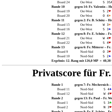
Board 24
Ost-West
S 3
S
Runde 10
gegen 14:
Fr. Valentin
–
Hr
Board 19
Ost-West
S 2
♥
Board 20
Ost-West
O 4
♦
Runde 11
gegen 2:
Fr. B. Schütz
–
Hr
Board 15
Ost-West
W 3
♦
Board 16
Ost-West
S 3
♠
Runde 12
gegen 8:
Fr. E. Schütz
–
Fr
Board 21
Ost-West
W 4
♥
Board 22
Ost-West
S 4
♥
Runde 13
gegen 6:
Fr. Mitterer
–
Fr.
Board 9
Nord-Süd
O 3
♥
Board 10
Nord-Süd
S 2
♠
Ergebnis: 12. Rang mit 126,0 MP = 40,38
Privatscore für
Fr
Runde 1
gegen 7:
Fr. Mechernich
–
Board 11
Nord-Süd
S 4
♠
Board 12
Nord-Süd
W 4
♥
Runde 2
gegen 13:
Fr. Paul
–
Fr. W
Board 1
Nord-Süd
S 3
♣
Board 2
Nord-Süd
N 3
♥
Runde 3
gegen 8:
Fr. E. Schütz
–
Fr