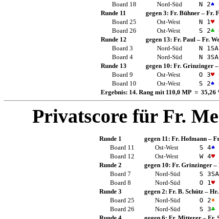
Board 18
Nord-Süd
N 2
♠
Runde 11
gegen 3:
Fr. Bühner
–
Fr. 
Board 25
Ost-West
N 1
♥
Board 26
Ost-West
S 2
♣
Runde 12
gegen 13:
Fr. Paul
–
Fr. W
Board 3
Nord-Süd
N 1
SA
Board 4
Nord-Süd
N 3
SA
Runde 13
gegen 10:
Fr. Grinzinger
Board 9
Ost-West
O 3
♥
Board 10
Ost-West
S 2
♠
Ergebnis: 14. Rang mit 110,0 MP = 35,26
Privatscore für
Fr. Me
Runde 1
gegen 11:
Fr. Hofmann
–
Fr
Board 11
Ost-West
S 4
♠
Board 12
Ost-West
W 4
♥
Runde 2
gegen 10:
Fr. Grinzinger
–
Board 7
Nord-Süd
S 3
SA
Board 8
Nord-Süd
O 1
♥
Runde 3
gegen 2:
Fr. B. Schütz
–
Hr.
Board 25
Nord-Süd
O 2
♦
Board 26
Nord-Süd
S 3
♣
Runde 4
gegen 6:
Fr. Mitterer
–
Fr. 