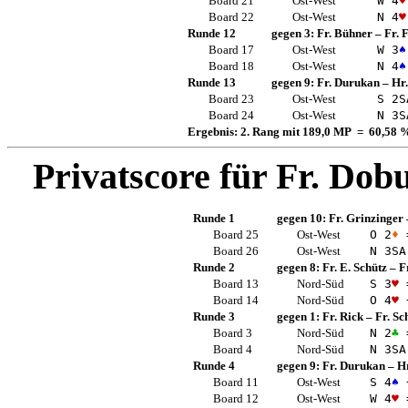
Board 21
Ost-West
W 4
♥
Board 22
Ost-West
N 4
♥
Runde 12
gegen 3:
Fr. Bühner
–
Fr. 
Board 17
Ost-West
W 3
♠
Board 18
Ost-West
N 4
♠
Runde 13
gegen 9:
Fr. Durukan
–
Hr
Board 23
Ost-West
S 2
S
Board 24
Ost-West
N 3
S
Ergebnis: 2. Rang mit 189,0 MP = 60,58 
Privatscore für
Fr. Dob
Runde 1
gegen 10:
Fr. Grinzinger
Board 25
Ost-West
O 2
♦
Board 26
Ost-West
N 3
SA
Runde 2
gegen 8:
Fr. E. Schütz
–
F
Board 13
Nord-Süd
S 3
♥
Board 14
Nord-Süd
O 4
♥
Runde 3
gegen 1:
Fr. Rick
–
Fr. Sc
Board 3
Nord-Süd
N 2
♣
Board 4
Nord-Süd
N 3
SA
Runde 4
gegen 9:
Fr. Durukan
–
H
Board 11
Ost-West
S 4
♠
Board 12
Ost-West
W 4
♥