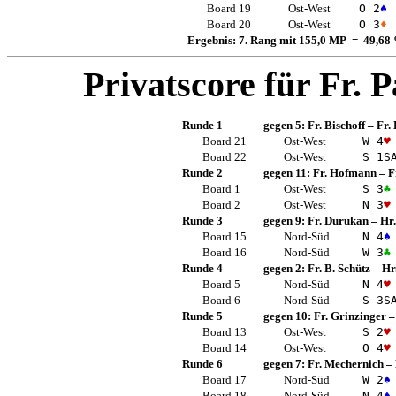
Board 19
Ost-West
O 2
♠
Board 20
Ost-West
O 3
♦
Ergebnis: 7. Rang mit 155,0 MP = 49,68
Privatscore für
Fr. P
Runde 1
gegen 5:
Fr. Bischoff
–
Fr.
Board 21
Ost-West
W 4
♥
Board 22
Ost-West
S 1
S
Runde 2
gegen 11:
Fr. Hofmann
–
F
Board 1
Ost-West
S 3
♣
Board 2
Ost-West
N 3
♥
Runde 3
gegen 9:
Fr. Durukan
–
Hr
Board 15
Nord-Süd
N 4
♠
Board 16
Nord-Süd
W 3
♣
Runde 4
gegen 2:
Fr. B. Schütz
–
Hr
Board 5
Nord-Süd
N 4
♥
Board 6
Nord-Süd
S 3
S
Runde 5
gegen 10:
Fr. Grinzinger
Board 13
Ost-West
S 2
♥
Board 14
Ost-West
O 4
♥
Runde 6
gegen 7:
Fr. Mechernich
–
Board 17
Nord-Süd
W 2
♠
Board 18
Nord-Süd
N 4
♠