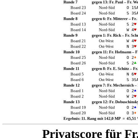
Runde 7
gegen 13:
Fr. Paul
–
Fr. W
Board 23
Nord-Süd
O 1
S
Board 24
Nord-Süd
S 3
S
Runde 8
gegen 6:
Fr. Mitterer
–
Fr.
Board 13
Nord-Süd
S 2
♥
Board 14
Nord-Süd
W 4
♥
Runde 9
gegen 1:
Fr. Rick
–
Fr. Sch
Board 21
Ost-West
W 4
♥
Board 22
Ost-West
N 3
♥
Runde 10
gegen 11:
Fr. Hofmann
–
F
Board 25
Nord-Süd
O 2
♦
Board 26
Nord-Süd
S 2
♣
Runde 11
gegen 8:
Fr. E. Schütz
–
Fr
Board 5
Ost-West
N 6
♥
Board 6
Ost-West
S 3
S
Runde 12
gegen 7:
Fr. Mechernich
–
Board 1
Nord-Süd
O 2
♠
Board 2
Nord-Süd
W 2
♥
Runde 13
gegen 12:
Fr. Dobuschinsk
Board 19
Nord-Süd
O 2
♠
Board 20
Nord-Süd
O 3
♦
Ergebnis: 11. Rang mit 142,0 MP = 45,51
Privatscore für
Fr