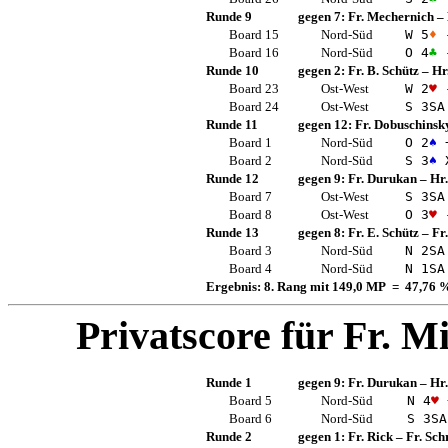
Runde 9
gegen 7:
Fr. Mechernich
–
Board 15
Nord-Süd
W 5
♦
Board 16
Nord-Süd
O 4
♣
Runde 10
gegen 2:
Fr. B. Schütz
–
Hr
Board 23
Ost-West
W 2
♥
Board 24
Ost-West
S 3
SA
Runde 11
gegen 12:
Fr. Dobuschinsk
Board 1
Nord-Süd
O 2
♠
Board 2
Nord-Süd
S 3
♠
X
Runde 12
gegen 9:
Fr. Durukan
–
Hr
Board 7
Ost-West
S 3
SA
Board 8
Ost-West
O 3
♥
Runde 13
gegen 8:
Fr. E. Schütz
–
Fr
Board 3
Nord-Süd
N 2
SA
Board 4
Nord-Süd
N 1
SA
Ergebnis: 8. Rang mit 149,0 MP = 47,76 
Privatscore für
Fr. Mi
Runde 1
gegen 9:
Fr. Durukan
–
Hr
Board 5
Nord-Süd
N 4
♥
Board 6
Nord-Süd
S 3
SA
Runde 2
gegen 1:
Fr. Rick
–
Fr. Sch