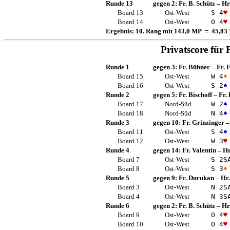
Runde 13
gegen 2:
Fr. B. Schütz
–
Hr
Board 13
Ost-West
S 4
♥
Board 14
Ost-West
O 4
♥
Ergebnis: 10. Rang mit 143,0 MP = 45,83
Privatscore für
Runde 1
gegen 3:
Fr. Bühner
–
Fr. 
Board 15
Ost-West
W 4
♦
Board 16
Ost-West
S 2
♠
Runde 2
gegen 5:
Fr. Bischoff
–
Fr.
Board 17
Nord-Süd
W 2
♠
Board 18
Nord-Süd
N 4
♠
Runde 3
gegen 10:
Fr. Grinzinger
Board 11
Ost-West
S 4
♠
Board 12
Ost-West
W 3
♥
Runde 4
gegen 14:
Fr. Valentin
–
Hr
Board 7
Ost-West
S 2
S
Board 8
Ost-West
S 3
♦
Runde 5
gegen 9:
Fr. Durukan
–
Hr
Board 3
Ost-West
N 2
S
Board 4
Ost-West
N 3
S
Runde 6
gegen 2:
Fr. B. Schütz
–
Hr
Board 9
Ost-West
O 4
♥
Board 10
Ost-West
O 4
♥