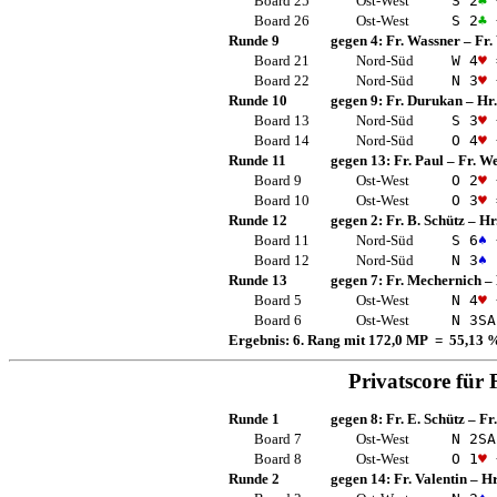
Board 25
Ost-West
S 2
♣
Board 26
Ost-West
S 2
♣
Runde 9
gegen 4:
Fr. Wassner
–
Fr.
Board 21
Nord-Süd
W 4
♥
Board 22
Nord-Süd
N 3
♥
Runde 10
gegen 9:
Fr. Durukan
–
Hr
Board 13
Nord-Süd
S 3
♥
Board 14
Nord-Süd
O 4
♥
Runde 11
gegen 13:
Fr. Paul
–
Fr. W
Board 9
Ost-West
O 2
♥
Board 10
Ost-West
O 3
♥
Runde 12
gegen 2:
Fr. B. Schütz
–
Hr
Board 11
Nord-Süd
S 6
♠
Board 12
Nord-Süd
N 3
♠
Runde 13
gegen 7:
Fr. Mechernich
–
Board 5
Ost-West
N 4
♥
Board 6
Ost-West
N 3
SA
Ergebnis: 6. Rang mit 172,0 MP = 55,13 
Privatscore für
Runde 1
gegen 8:
Fr. E. Schütz
–
Fr
Board 7
Ost-West
N 2
SA
Board 8
Ost-West
O 1
♥
Runde 2
gegen 14:
Fr. Valentin
–
Hr