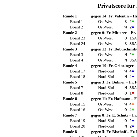
Privatscore für
Runde 1
gegen 14:
Fr. Valentin
–
Hr
Board 1
Ost-West
S 2
♣
Board 2
Ost-West
W 2
♠
Runde 2
gegen 6:
Fr. Mitterer
–
Fr.
Board 23
Ost-West
O 1
SA
Board 24
Ost-West
S 3
SA
Runde 3
gegen 12:
Fr. Dobuschinsk
Board 3
Ost-West
N 2
♣
Board 4
Ost-West
N 3
SA
Runde 4
gegen 10:
Fr. Grinzinger
Board 17
Nord-Süd
W 4
♠
Board 18
Nord-Süd
N 4
♠
Runde 5
gegen 3:
Fr. Bühner
–
Fr. 
Board 7
Nord-Süd
N 3
SA
Board 8
Nord-Süd
O 1
♥
Runde 6
gegen 11:
Fr. Hofmann
–
F
Board 15
Ost-West
W 4
♦
Board 16
Ost-West
O 4
♣
Runde 7
gegen 8:
Fr. E. Schütz
–
Fr
Board 19
Nord-Süd
O 2
♠
Board 20
Nord-Süd
N 2
♠
Runde 8
gegen 5:
Fr. Bischoff
–
Fr.