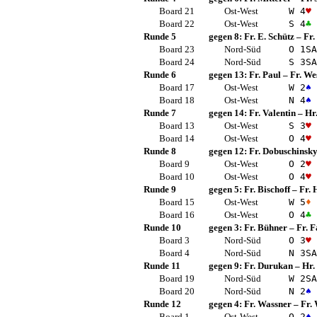
Board 21
Ost-West
W 4
♥
Board 22
Ost-West
S 4
♣
Runde 5
gegen 8:
Fr. E. Schütz
–
Fr.
Board 23
Nord-Süd
O 1
SA
Board 24
Nord-Süd
S 3
SA
Runde 6
gegen 13:
Fr. Paul
–
Fr. We
Board 17
Ost-West
W 2
♠
Board 18
Ost-West
N 4
♠
Runde 7
gegen 14:
Fr. Valentin
–
Hr.
Board 13
Ost-West
S 3
♥
Board 14
Ost-West
O 4
♥
Runde 8
gegen 12:
Fr. Dobuschinsk
Board 9
Ost-West
O 2
♥
Board 10
Ost-West
O 4
♥
Runde 9
gegen 5:
Fr. Bischoff
–
Fr. 
Board 15
Ost-West
W 5
♦
Board 16
Ost-West
O 4
♣
Runde 10
gegen 3:
Fr. Bühner
–
Fr. F
Board 3
Nord-Süd
O 3
♥
Board 4
Nord-Süd
N 3
SA
Runde 11
gegen 9:
Fr. Durukan
–
Hr.
Board 19
Nord-Süd
W 2
SA
Board 20
Nord-Süd
N 2
♠
Runde 12
gegen 4:
Fr. Wassner
–
Fr.
Board 1
Ost-West
O 2
♠