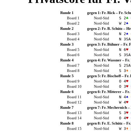
Runde 1
gegen 1:
Fr. Rick
–
Fr. Sch
Board 1
Nord-Süd
S 2
♣
Board 2
Nord-Süd
W 2
♠
Runde 2
gegen 2:
Fr. B. Schütz
–
Hr
Board 3
Nord-Süd
N 2
♠
Board 4
Nord-Süd
N 3
SA
Runde 3
gegen 3:
Fr. Bühner
–
Fr. 
Board 5
Nord-Süd
N 6
♥
Board 6
Nord-Süd
S 3
SA
Runde 4
gegen 4:
Fr. Wassner
–
Fr.
Board 7
Nord-Süd
S 2
SA
Board 8
Nord-Süd
S 3
♦
Runde 5
gegen 5:
Fr. Bischoff
–
Fr.
Board 9
Nord-Süd
O 4
♥
Board 10
Nord-Süd
O 3
♥
Runde 6
gegen 6:
Fr. Mitterer
–
Fr.
Board 11
Nord-Süd
N 4
♠
Board 12
Nord-Süd
W 4
♥
Runde 7
gegen 7:
Fr. Mechernich
–
Board 13
Nord-Süd
S 3
♥
Board 14
Nord-Süd
O 4
♥
Runde 8
gegen 8:
Fr. E. Schütz
–
Fr
Board 15
Nord-Süd
W 3
♦