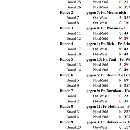
Board 25
Nord-Süd
O 2
♦
Board 26
Nord-Süd
N 3
S
Runde 2
gegen 7:
Fr. Mechernich
–
Board 7
Ost-West
S 3
S
Board 8
Ost-West
O 1
♥
Runde 3
gegen 4:
Fr. Wassner
–
Fr.
Board 11
Nord-Süd
S 4
♠
Board 12
Nord-Süd
W 3
♥
Runde 4
gegen 1:
Fr. Rick
–
Fr. Sch
Board 17
Ost-West
W 4
♠
Board 18
Ost-West
N 4
♠
Runde 5
gegen 13:
Fr. Paul
–
Fr. W
Board 13
Nord-Süd
S 2
♥
Board 14
Nord-Süd
O 4
♥
Runde 6
gegen 5:
Fr. Bischoff
–
Fr.
Board 5
Nord-Süd
N 6
♥
Board 6
Nord-Süd
S 3
S
Runde 7
gegen 9:
Fr. Durukan
–
Hr
Board 1
Ost-West
O 2
♠
Board 2
Ost-West
O 3
♣
Runde 8
gegen 11:
Fr. Hofmann
–
F
Board 3
Nord-Süd
N 2
S
Board 4
Nord-Süd
N 3
S
Runde 9
gegen 3:
Fr. Bühner
–
Fr. 
Board 23
Ost-West
O 1
S