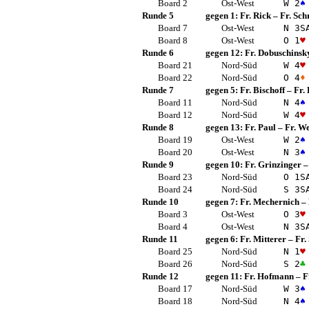
Board 2
Ost-West
W 2
♠
Runde 5
gegen 1:
Fr. Rick
–
Fr. Sch
Board 7
Ost-West
N 3
S
Board 8
Ost-West
O 1
♥
Runde 6
gegen 12:
Fr. Dobuschinsk
Board 21
Nord-Süd
W 4
♥
Board 22
Nord-Süd
O 4
♦
Runde 7
gegen 5:
Fr. Bischoff
–
Fr.
Board 11
Nord-Süd
N 4
♠
Board 12
Nord-Süd
W 4
♥
Runde 8
gegen 13:
Fr. Paul
–
Fr. W
Board 19
Ost-West
W 2
♠
Board 20
Ost-West
N 3
♠
Runde 9
gegen 10:
Fr. Grinzinger
Board 23
Nord-Süd
O 1
S
Board 24
Nord-Süd
S 3
S
Runde 10
gegen 7:
Fr. Mechernich
–
Board 3
Ost-West
O 3
♥
Board 4
Ost-West
N 3
S
Runde 11
gegen 6:
Fr. Mitterer
–
Fr.
Board 25
Nord-Süd
N 1
♥
Board 26
Nord-Süd
S 2
♣
Runde 12
gegen 11:
Fr. Hofmann
–
F
Board 17
Nord-Süd
W 3
♠
Board 18
Nord-Süd
N 4
♠