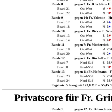
Runde 8
gegen 2:
Fr. B. Schütz
–
Hr
Board 21
Ost-West
W 4
♥
Board 22
Ost-West
N 3
♥
Runde 9
gegen 14:
Fr. Valentin
–
Hr
Board 17
Ost-West
W 4
♠
Board 18
Ost-West
N 3
♠
Runde 10
gegen 1:
Fr. Rick
–
Fr. Sch
Board 13
Ost-West
S 3
♥
Board 14
Ost-West
O 4
♥
Runde 11
gegen 7:
Fr. Mechernich
–
Board 19
Ost-West
W 2
S
Board 20
Ost-West
N 2
♠
Runde 12
gegen 5:
Fr. Bischoff
–
Fr.
Board 7
Nord-Süd
S 3
S
Board 8
Nord-Süd
O 3
♥
Runde 13
gegen 11:
Fr. Hofmann
–
F
Board 23
Nord-Süd
S 2
S
Board 24
Nord-Süd
N 3
S
Ergebnis: 5. Rang mit 173,0 MP = 55,45 
Privatscore für
Fr. Gri
Runde 1
gegen 12:
Fr. Dobuschinsk