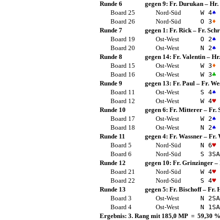
Runde 6
gegen 9:
Fr. Durukan
–
Hr.
Board 25
Nord-Süd
W 4
♠
Board 26
Nord-Süd
O 3
♦
Runde 7
gegen 1:
Fr. Rick
–
Fr. Sch
Board 19
Ost-West
O 2
♠
Board 20
Ost-West
N 2
♠
Runde 8
gegen 14:
Fr. Valentin
–
Hr.
Board 15
Ost-West
W 3
♦
Board 16
Ost-West
W 3
♣
Runde 9
gegen 13:
Fr. Paul
–
Fr. We
Board 11
Ost-West
S 4
♠
Board 12
Ost-West
W 4
♥
Runde 10
gegen 6:
Fr. Mitterer
–
Fr. 
Board 17
Ost-West
W 2
♠
Board 18
Ost-West
N 2
♠
Runde 11
gegen 4:
Fr. Wassner
–
Fr.
Board 5
Nord-Süd
N 6
♥
Board 6
Nord-Süd
S 3
SA
Runde 12
gegen 10:
Fr. Grinzinger
–
Board 21
Nord-Süd
W 4
♥
Board 22
Nord-Süd
S 4
♥
Runde 13
gegen 5:
Fr. Bischoff
–
Fr. 
Board 3
Ost-West
N 2
SA
Board 4
Ost-West
N 1
SA
Ergebnis: 3. Rang mit 185,0 MP = 59,30 