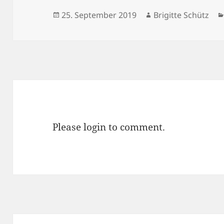
Veröffentlicht
Autor
25. September 2019
Brigitte Schütz
am
Please login to comment.
Beitragsnavigation