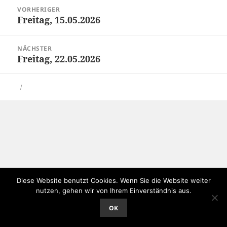
Beitragsnavigation
VORHERIGER
Freitag, 15.05.2026
Vorheriger
Beitrag:
NÄCHSTER
Freitag, 22.05.2026
Nächster
Beitrag:
Diese Website benutzt Cookies. Wenn Sie die Website weiter
nutzen, gehen wir von Ihrem Einverständnis aus.
OK